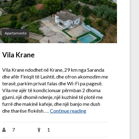
Apartamente
Vila Krane
Vila Krane ndodhet në Krane, 29 km nga Saranda
dhe afër Finiqit të Lashtë, dhe ofron akomodim me
terasë, parkim privat falas dhe Wi-Fi pa pagesë.
Vila me ajër të kondicionuar përmban 2 dhoma
gjumi, një dhomë ndenje, një kuzhinë të plotë me
furrë dhe makinë kafeje, dhe një banjo me dush
“Vila Krane”
dhe tharëse flokësh. …
Continue reading
 Himarë”
7
1