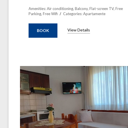
Amenities:
Air conditioning
,
Balcony
,
Flat-screen TV
,
Free
Parking
,
Free Wifi
Categories:
Apartamente
View Details
BOOK