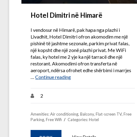
Hotel Dimitri në Himarë
I vendosur në Himarë, pak hapa nga plazhi i
Livadhit, Hotel Dimitri ofron akomodim me një
pishinë të jashtme sezonale, parkim privat falas,
një kopsht dhe një zonë plazhi privat. Me WiFi
falas, ky hotel me 2 yje ka një tarracë dhe një
restorant. Akomodimi ofron transferta në
aeroport, ndërsa ofrohet edhe shërbimi i marrjes
“Hotel Dimitri në Himarë”
…
Continue reading
2
Amenities:
Air conditioning
,
Balcony
,
Flat-screen TV
,
Free
Parking
,
Free Wifi
Categories:
Hotel
View Details