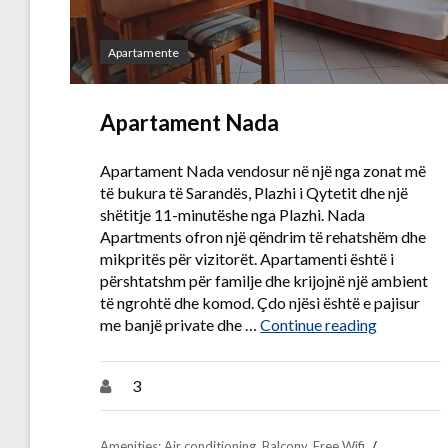
Apartamente
Apartament Nada
Apartament Nada vendosur në një nga zonat më
të bukura të Sarandës, Plazhi i Qytetit dhe një
shëtitje 11-minutëshe nga Plazhi. Nada
Apartments ofron një qëndrim të rehatshëm dhe
mikpritës për vizitorët. Apartamenti është i
përshtatshm për familje dhe krijojnë një ambient
të ngrohtë dhe komod. Çdo njësi është e pajisur
“Apartame
me banjë private dhe …
Continue reading
3
Amenities:
Air conditioning
,
Balcony
,
Free Wifi