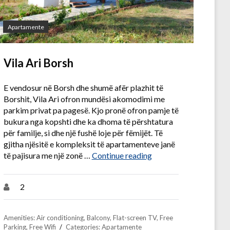
Apartamente
Vila Ari Borsh
E vendosur në Borsh dhe shumë afër plazhit të
Borshit, Vila Ari ofron mundësi akomodimi me
parkim privat pa pagesë. Kjo pronë ofron pamje të
bukura nga kopshti dhe ka dhoma të përshtatura
për familje, si dhe një fushë loje për fëmijët. Të
gjitha njësitë e kompleksit të apartamenteve janë
“Vila Ari Borsh”
të pajisura me një zonë …
Continue reading
2
Amenities:
Air conditioning
,
Balcony
,
Flat-screen TV
,
Free
Parking
,
Free Wifi
Categories:
Apartamente