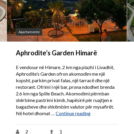
Apartamente
Aphrodite’s Garden Himarë
E vendosur në Himare, 2 km nga plazhi i Livadhit,
Aphrodite’s Garden ofron akomodim me një
kopsht, parkim privat falas, një tarracë dhe një
restorant. Ofrimi i një bar, prona ndodhet brenda
2.6 km nga Spille Beach. Akomodimi përmban
shërbime pastrimi kimik, hapësirë ​​për ruajtjen e
ër pushime në Bamatat”
bagazheve dhe shkëmbim valutor për mysafirët.
“Aphrodite’s Garden
Në hotel dhomat …
Continue reading
2
1