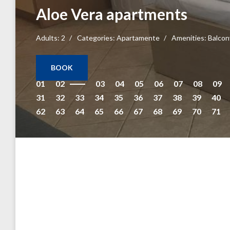
Sevilia Rooms
Adults:
3
Categories:
Dhoma
Amenities:
Air condition
BOOK
01
02
03
04
05
06
07
08
09
31
32
33
34
35
36
37
38
39
40
62
63
64
65
66
67
68
69
70
71