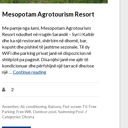
Mesopotam Agrotourism Resort
Me pamje nga lumi, Mesopotam Agrotourism
Resort ndodhet në rrugën Sarandë – Syri i Kaltër
dhe ka një restorant, shërbim në dhomë, bar,
kopsht dhe pishinë të jashtme sezonale. Të dy
WiFi dhe parking privat janë në dispozicion në
shtëpizë pa pagesë. Disa njësi janë me ajër të
kondicionuar dhe përfshijnë një tarracë dhe/ose
“Mesopotam Agrotourism Resort”
një …
Continue reading
2
Amenities:
Air conditioning
,
Balcony
,
Flat-screen TV
,
Free
Parking
,
Free Wifi
,
Outdoor pool
,
Swimming Pool
Categories:
Dhoma