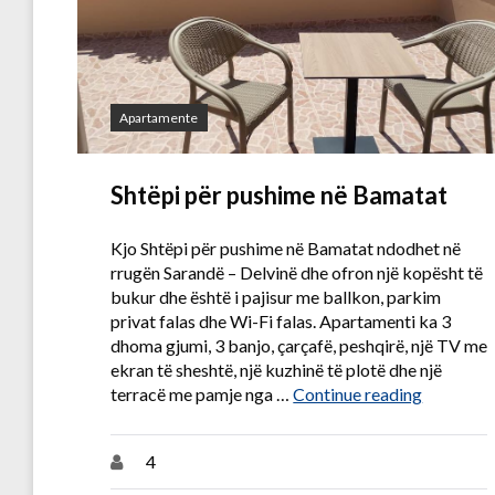
Apartamente
Shtëpi për pushime në Bamatat
Kjo Shtëpi për pushime në Bamatat ndodhet në
rrugën Sarandë – Delvinë dhe ofron një kopësht të
bukur dhe është i pajisur me ballkon, parkim
privat falas dhe Wi-Fi falas. Apartamenti ka 3
dhoma gjumi, 3 banjo, çarçafë, peshqirë, një TV me
ekran të sheshtë, një kuzhinë të plotë dhe një
“Shtëpi p
terracë me pamje nga …
Continue reading
4