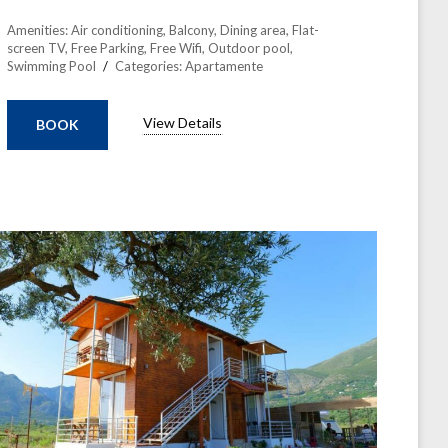
Amenities:
Air conditioning
,
Balcony
,
Dining area
,
Flat-
screen TV
,
Free Parking
,
Free Wifi
,
Outdoor pool
,
Swimming Pool
Categories:
Apartamente
View Details
BOOK