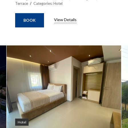
Terrace
Categories:
Hotel
View Details
BOOK
Hotel