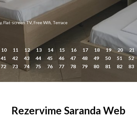
ing
,
Balcony
,
Beachfront
,
Flat-screen TV
,
Free Wifi
,
Terrace
10
11
12
13
14
15
16
17
18
19
20
21
41
42
43
44
45
46
47
48
49
50
51
52
72
73
74
75
76
77
78
79
80
81
82
83
Rezervime Saranda Web