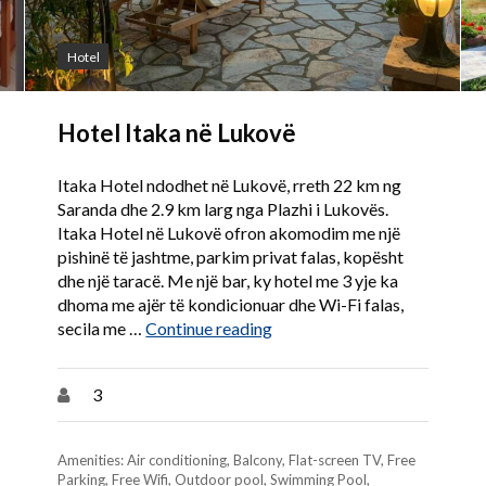
Hotel
Hotel Itaka në Lukovë
Itaka Hotel ndodhet në Lukovë, rreth 22 km ng
Saranda dhe 2.9 km larg nga Plazhi i Lukovës.
Itaka Hotel në Lukovë ofron akomodim me një
pishinë të jashtme, parkim privat falas, kopësht
dhe një taracë. Me një bar, ky hotel me 3 yje ka
dhoma me ajër të kondicionuar dhe Wi-Fi falas,
“Hotel Itaka në Lukovë”
secila me …
Continue reading
nt Nada”
3
Amenities:
Air conditioning
,
Balcony
,
Flat-screen TV
,
Free
Parking
,
Free Wifi
,
Outdoor pool
,
Swimming Pool
,