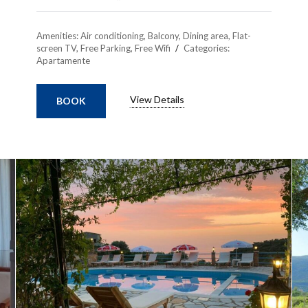
Amenities:
Air conditioning
,
Balcony
,
Dining area
,
Flat-
screen TV
,
Free Parking
,
Free Wifi
Categories:
Apartamente
View Details
BOOK