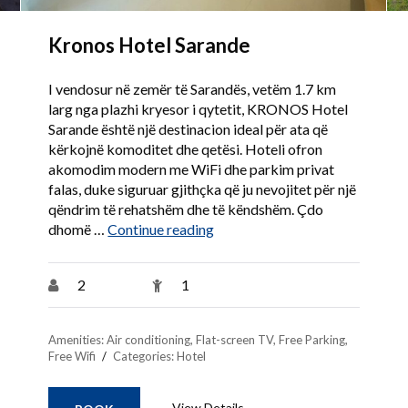
Kronos Hotel Sarande
I vendosur në zemër të Sarandës, vetëm 1.7 km
larg nga plazhi kryesor i qytetit, KRONOS Hotel
Sarande është një destinacion ideal për ata që
kërkojnë komoditet dhe qetësi. Hoteli ofron
akomodim modern me WiFi dhe parkim privat
falas, duke siguruar gjithçka që ju nevojitet për një
qëndrim të rehatshëm dhe të këndshëm. Çdo
“Kronos Hotel Sarande”
dhomë …
Continue reading
2
1
Amenities:
Air conditioning
,
Flat-screen TV
,
Free Parking
,
Free Wifi
Categories:
Hotel
View Details