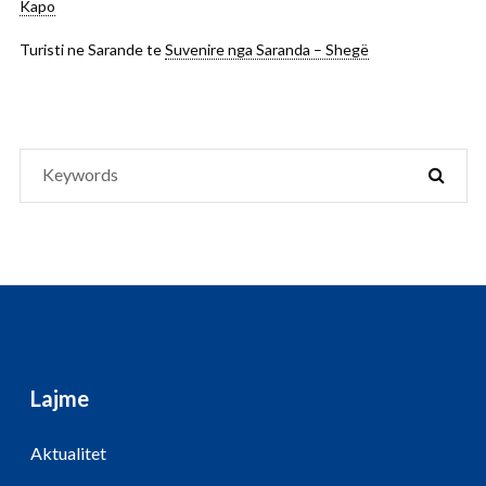
Kapo
Turisti ne Sarande
te
Suvenire nga Saranda – Shegë
Search
SEAR
for:
Lajme
Aktualitet