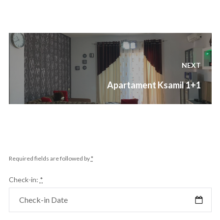
Lëvizje
te
NEXT
postimet
Next
Apartament Ksamil 1+1
post:
Required fields are followed by
*
Check-in:
*