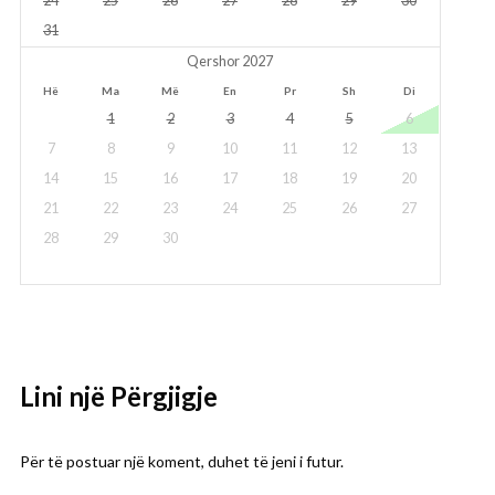
24
25
26
27
28
29
30
31
Qershor 2027
Hë
Ma
Më
En
Pr
Sh
Di
1
2
3
4
5
6
7
8
9
10
11
12
13
14
15
16
17
18
19
20
21
22
23
24
25
26
27
28
29
30
Lini një Përgjigje
Për të postuar një koment, duhet
të jeni i futur
.