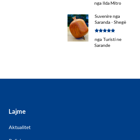
Vlerësuar me
nga Ilda Mitro
5
nga 5
Suvenire nga
Saranda - Shegë
Vlerësuar me
nga Turisti ne
5
nga 5
Sarande
Lajme
Aktualitet