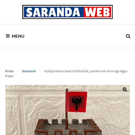
Skip
to
content
Saranda
SARANDA
Web
MENU
–
WEB
Booking
Kreu
|
Souvenir
|
Kalaja Veneciane në Butrint, punim në rërë nga Agur
Kapo