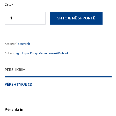
2 stok
Sasi
SHTOJE NË SHPORTË
Kalaja
Veneciane
në
Butrint,
punim
në
Kategori:
Souvenir
rërë
nga
Etiketa:
agur kapo
,
Kalaja Veneciane në Butrint
Agur
Kapo
PËRSHKRIM
PËRSHTYPJE (1)
Përshkrim