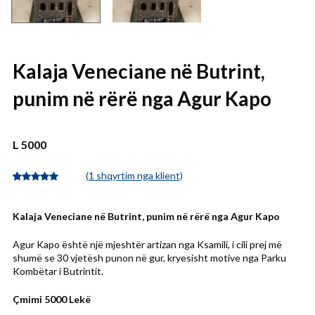
Kalaja Veneciane në Butrint,
punim në rërë nga Agur Kapo
L
5000
(
1
shqyrtim nga klient)
Vlerësuar me
1
5.00
nga 5
gjithsej,
Kalaja Veneciane në Butrint, punim në rërë nga Agur Kapo
bazuar në
vlerësim
klienti
Agur Kapo është një mjeshtër artizan nga Ksamili, i cili prej më
shumë se 30 vjetësh punon në gur, kryesisht motive nga Parku
Kombëtar i Butrintit.
Çmimi 5000 Lekë