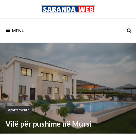
Skip
to
content
Saranda
SARANDA
Web
MENU
–
WEB
Booking
Apartamente
Vilë për pushime në Mursi