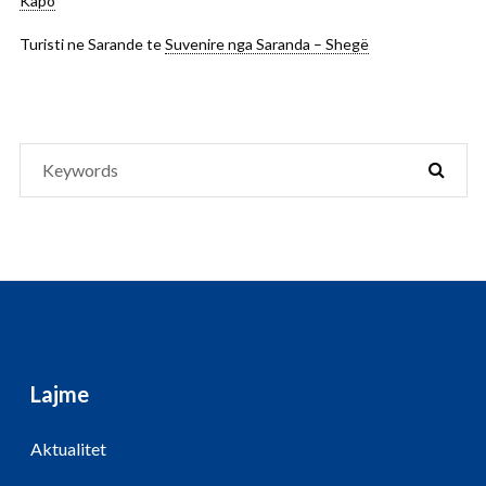
Kapo
Turisti ne Sarande
te
Suvenire nga Saranda – Shegë
Search
SEAR
for:
Lajme
Aktualitet