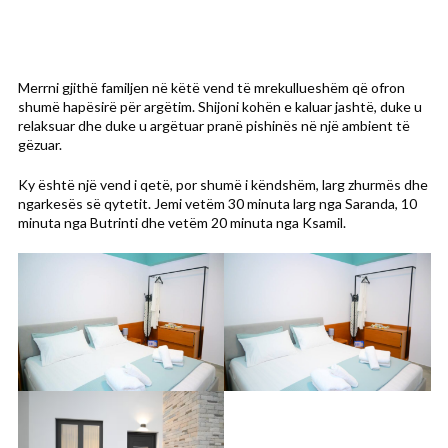
Merrni gjithë familjen në këtë vend të mrekullueshëm që ofron
shumë hapësirë për argëtim. Shijoni kohën e kaluar jashtë, duke u
relaksuar dhe duke u argëtuar pranë pishinës në një ambient të
gëzuar.
Ky është një vend i qetë, por shumë i këndshëm, larg zhurmës dhe
ngarkesës së qytetit. Jemi vetëm 30 minuta larg nga Saranda, 10
minuta nga Butrinti dhe vetëm 20 minuta nga Ksamil.