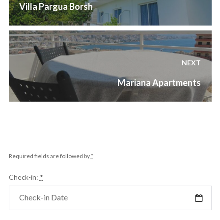
postimet
Previous
Villa Pargua Borsh
post:
NEXT
Next
Mariana Apartments
post:
Required fields are followed by
*
Check-in:
*