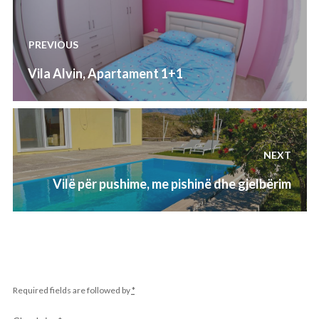
Lëvizje
te
PREVIOUS
postimet
Previous
Vila Alvin, Apartament 1+1
post:
NEXT
Next
Vilë për pushime, me pishinë dhe gjelbërim
post:
Required fields are followed by
*