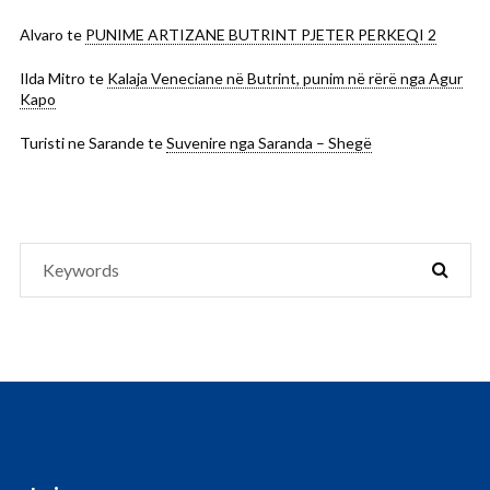
Alvaro
te
PUNIME ARTIZANE BUTRINT PJETER PERKEQI 2
Ilda Mitro
te
Kalaja Veneciane në Butrint, punim në rërë nga Agur
Kapo
Turisti ne Sarande
te
Suvenire nga Saranda – Shegë
Search
SEAR
for: