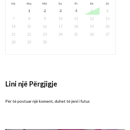
Hë
Ma
Më
En
Pr
Sh
Di
1
2
3
4
5
6
7
8
9
10
11
12
13
14
15
16
17
18
19
20
21
22
23
24
25
26
27
28
29
30
Lini një Përgjigje
Për të postuar një koment, duhet
të jeni i futur
.